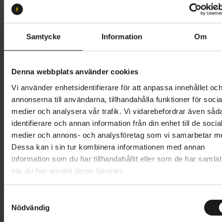
M
L
XL
S
Butik och hämtningstid
Välj
Samtycke
Information
Om
18 995 kr
Denna webbplats använder cookies
Lägg i varukorg
Vi använder enhetsidentifierare för att anpassa innehållet oc
annonserna till användarna, tillhandahålla funktioner för socia
Betala med Resurs
Läs mer
medier och analysera vår trafik. Vi vidarebefordrar även såd
identifierare och annan information från din enhet till de socia
1 års öppet köp
1 års fri service
medier och annons- och analysföretag som vi samarbetar m
Hämta i butik
Dessa kan i sin tur kombinera informationen med annan
information som du har tillhandahållit eller som de har samlat
när du har använt deras tjänster.
Produktinformation
S
Scott Speedster Gravel 30 är den perfekta cykeln för
Nödvändig
a
Tekniska specifikationer
dig som vill lämna de upptrampade vägarna bakom
m