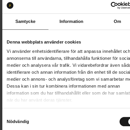
M
L
XL
S
Butik och hämtningstid
Välj
Samtycke
Information
Om
18 995 kr
Denna webbplats använder cookies
Lägg i varukorg
Vi använder enhetsidentifierare för att anpassa innehållet oc
annonserna till användarna, tillhandahålla funktioner för socia
Betala med Resurs
Läs mer
medier och analysera vår trafik. Vi vidarebefordrar även såd
identifierare och annan information från din enhet till de socia
1 års öppet köp
1 års fri service
medier och annons- och analysföretag som vi samarbetar m
Hämta i butik
Dessa kan i sin tur kombinera informationen med annan
information som du har tillhandahållit eller som de har samlat
när du har använt deras tjänster.
Produktinformation
S
Scott Speedster Gravel 30 är den perfekta cykeln för
Nödvändig
a
Tekniska specifikationer
dig som vill lämna de upptrampade vägarna bakom
m