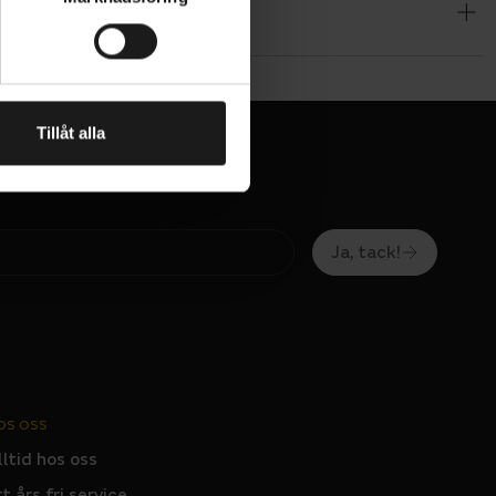
Tillåt alla
Ja, tack!
OS OSS
lltid hos oss
tt års fri service