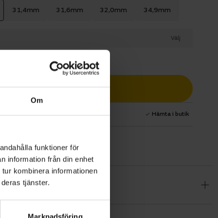
31,4mm
31,6mm
32,0mm
34,9mm
Välj
Lägg i varukorg
Om
1 års fri service
Hämta i butik
andahålla funktioner för
n information från din enhet
 tur kombinera informationen
deras tjänster.
. 2-skruvs
ametrar.
Marknadsföring