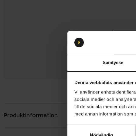
Samtycke
Denna webbplats använder 
Vi använder enhetsidentifierar
sociala medier och analysera 
till de sociala medier och a
med annan information som du 
Produktinformation
Sadelstolp
fastsättnin
S
Vikt: cirka
Nödvändig
a