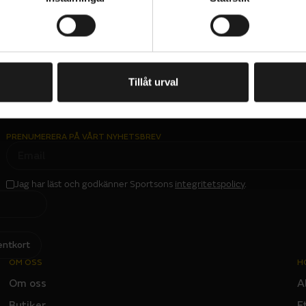
Tillåt urval
PRENUMERERA PÅ VÅRT NYHETSBREV
E
M
A
I
L
Jag har läst och godkänner Sportsons
integritetspolicy
.
I
N
P
U
T
entkort
OM OSS
H
Om oss
A
Butiker
E