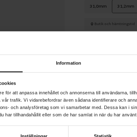
31,0mm
31,2mm
Butik och hämtningstid
429 kr
Information
1 års öppet köp
cookies
e för att anpassa innehållet och annonserna till användarna, tillh
vår trafik. Vi vidarebefordrar även sådana identifierare och anna
nnons- och analysföretag som vi samarbetar med. Dessa kan i sin
har tillhandahållit eller som de har samlat in när du har använt 
e i svartanodiserad 6061-T6 aluminium med 0 mm offset
g och justering av sadel. Längd: 400 mm. Finns i flertal di
 378 gram.
Inställningar
Statistik