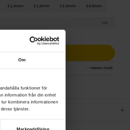
31,4mm
31,6mm
32,0mm
34,9mm
Välj
Lägg i varukorg
Om
1 års fri service
Hämta i butik
andahålla funktioner för
n information från din enhet
 tur kombinera informationen
deras tjänster.
. 2-skruvs
ametrar.
Marknadsföring