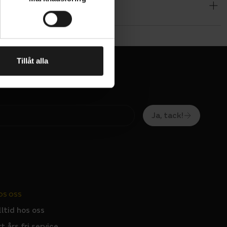
Tillåt alla
Ja, tack!
OS OSS
lltid hos oss
tt års fri service