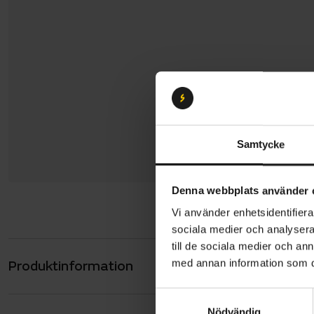
Samtycke
Denna webbplats använder 
Vi använder enhetsidentifierar
sociala medier och analysera 
till de sociala medier och a
med annan information som du 
Produktinformation
Sadelstolp
fastsättnin
S
Vikt: cirka
Nödvändig
a