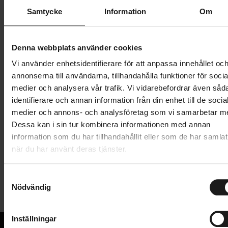
Butik och hämtningstid
Välj
Samtycke
Information
Om
229 kr
Denna webbplats använder cookies
Lägg i varukorg
Vi använder enhetsidentifierare för att anpassa innehållet oc
annonserna till användarna, tillhandahålla funktioner för socia
1 års öppet köp
1 års fri service
medier och analysera vår trafik. Vi vidarebefordrar även såd
Hämta i butik
identifierare och annan information från din enhet till de socia
medier och annons- och analysföretag som vi samarbetar m
Dessa kan i sin tur kombinera informationen med annan
information som du har tillhandahållit eller som de har samlat
Produktinformation
när du har använt deras tjänster.
Skydda din kompatibla Edge® 550 eller Edge 850
S
Tekniska specifikationer
med det här formpassade och borttagbara
Nödvändig
a
silikonfodralet.
m
Allmänt
t
Inställningar
VARUMÄRKE
y