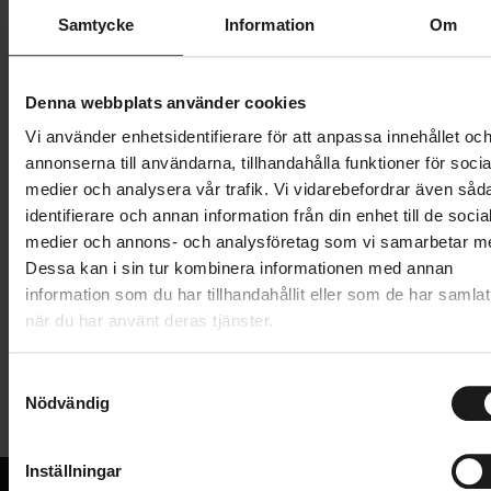
Butik och hämtningstid
Välj
Samtycke
Information
Om
229 kr
Denna webbplats använder cookies
Lägg i varukorg
Vi använder enhetsidentifierare för att anpassa innehållet oc
annonserna till användarna, tillhandahålla funktioner för socia
1 års öppet köp
1 års fri service
medier och analysera vår trafik. Vi vidarebefordrar även såd
Hämta i butik
identifierare och annan information från din enhet till de socia
medier och annons- och analysföretag som vi samarbetar m
Dessa kan i sin tur kombinera informationen med annan
information som du har tillhandahållit eller som de har samlat
Produktinformation
när du har använt deras tjänster.
Skydda din kompatibla Edge® 550 eller Edge 850
S
Tekniska specifikationer
med det här formpassade och borttagbara
Nödvändig
a
silikonfodralet.
m
Allmänt
t
Inställningar
VARUMÄRKE
y