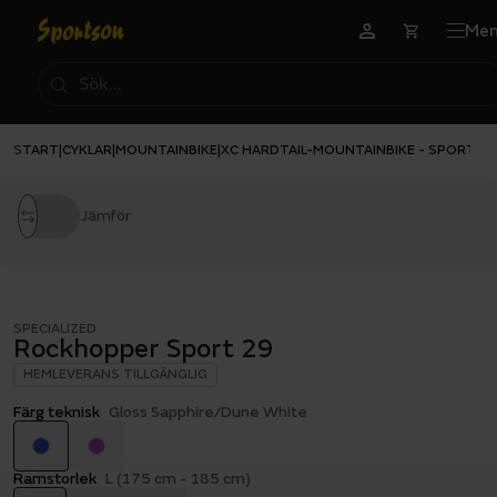
Me
START
CYKLAR
MOUNTAINBIKE
XC HARDTAIL-MOUNTAINBIKE - SPORT
|
|
|
|
RO
Jämför
SPECIALIZED
Rockhopper Sport 29
HEMLEVERANS TILLGÄNGLIG
Färg teknisk
Gloss Sapphire/Dune White
Ramstorlek
L (175 cm - 185 cm)