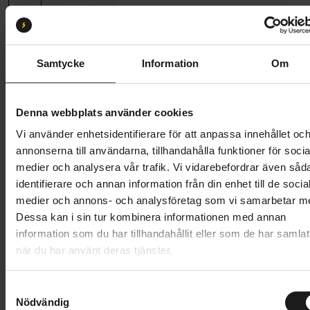
L
XL
XXL
Butik och hämtningstid
Välj
Samtycke
Information
Om
6 746 kr
8 995 kr
Prishistorik
Denna webbplats använder cookies
Vi använder enhetsidentifierare för att anpassa innehållet oc
Lägg i varukorg
annonserna till användarna, tillhandahålla funktioner för socia
medier och analysera vår trafik. Vi vidarebefordrar även såd
Betala med Resurs
Läs mer
identifierare och annan information från din enhet till de socia
1 års öppet köp
1 års fri service
medier och annons- och analysföretag som vi samarbetar m
Hämta i butik
Dessa kan i sin tur kombinera informationen med annan
information som du har tillhandahållit eller som de har samlat
när du har använt deras tjänster.
Produktinformation
S
Nödvändig
a