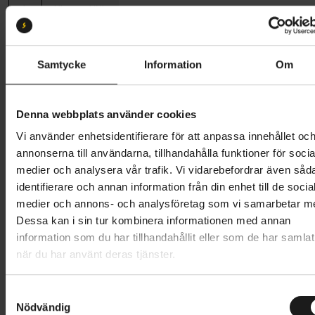
L
XL
XXL
Butik och hämtningstid
Välj
Samtycke
Information
Om
6 746 kr
8 995 kr
Prishistorik
Denna webbplats använder cookies
Vi använder enhetsidentifierare för att anpassa innehållet oc
Lägg i varukorg
annonserna till användarna, tillhandahålla funktioner för socia
medier och analysera vår trafik. Vi vidarebefordrar även såd
Betala med Resurs
Läs mer
identifierare och annan information från din enhet till de socia
1 års öppet köp
1 års fri service
medier och annons- och analysföretag som vi samarbetar m
Hämta i butik
Dessa kan i sin tur kombinera informationen med annan
information som du har tillhandahållit eller som de har samlat
när du har använt deras tjänster.
Produktinformation
S
Nödvändig
a