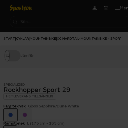
Me
START
CYKLAR
MOUNTAINBIKE
XC HARDTAIL-MOUNTAINBIKE - SPORT
|
|
|
|
RO
Jämför
SPECIALIZED
Rockhopper Sport 29
HEMLEVERANS TILLGÄNGLIG
Färg teknisk
Gloss Sapphire/Dune White
Ramstorlek
L (175 cm - 185 cm)