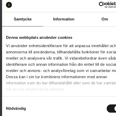
S
M
L
XL
Butik och hämtningstid
Välj
Samtycke
Information
Om
79 995 kr
Denna webbplats använder cookies
Lägg i varukorg
Vi använder enhetsidentifierare för att anpassa innehållet oc
annonserna till användarna, tillhandahålla funktioner för socia
Betala med Resurs
Läs mer
medier och analysera vår trafik. Vi vidarebefordrar även såd
identifierare och annan information från din enhet till de socia
1 års öppet köp
1 års fri service
medier och annons- och analysföretag som vi samarbetar m
Hämta i butik
Dessa kan i sin tur kombinera informationen med annan
information som du har tillhandahållit eller som de har samlat
när du har använt deras tjänster.
Produktinformation
S
Scott Ransom är utvecklad för cyklister som vill ha en
Nödvändig
a
Tekniska specifikationer
mountainbike med hög prestanda i branta
m