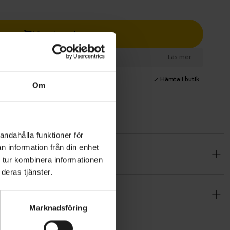
Lägg i varukorg
esurs
Läs mer
1 års fri service
Hämta i butik
Om
andahålla funktioner för
n information från din enhet
e med hög
 tur kombinera informationen
. Den
deras tjänster.
orm för att
.
Marknadsföring
ngel i