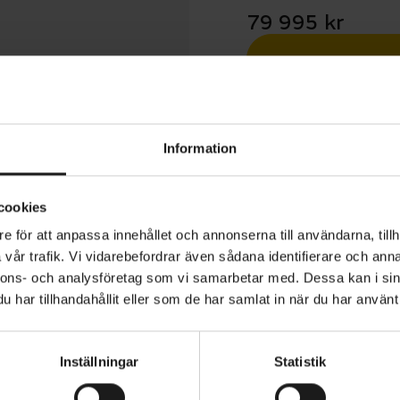
79 995 kr
Betala med R
1 års öppet köp
Information
cookies
e för att anpassa innehållet och annonserna till användarna, tillh
vår trafik. Vi vidarebefordrar även sådana identifierare och anna
m är utvecklad för cyklister som vill ha en mountainbik
nnons- och analysföretag som vi samarbetar med. Dessa kan i sin
 branta utförslöpor, tekniska leder och krävande terräng
har tillhandahållit eller som de har samlat in när du har använt 
modern geometri, långslagig fjädring och en stabil plattf
 när hastigheten ökar och underlaget blir mer utmanande
Inställningar
Statistik
VARUMÄRKE
Scott
år av en Ransom Carbon HMF-huvudram med en baktria