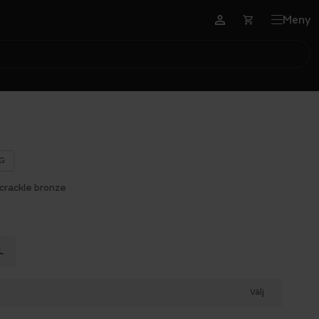
Meny
G
/crackle bronze
L
Välj