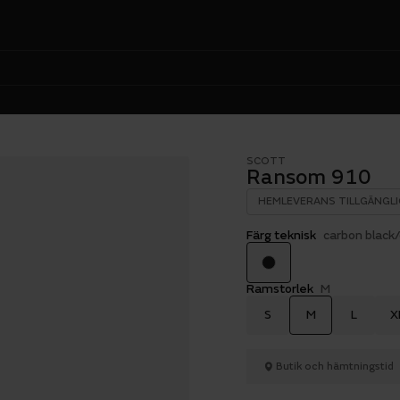
SCOTT
Ransom 910
HEMLEVERANS TILLGÄNGLI
Färg teknisk
carbon black
Ramstorlek
M
S
M
L
X
Butik och hämtningstid