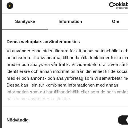
Storlek:
XL
XS
S
M
L
XL
XXL
Samtycke
Information
Om
Butik och hämtningstid
Välj
Denna webbplats använder cookies
1 199 kr
Vi använder enhetsidentifierare för att anpassa innehållet oc
annonserna till användarna, tillhandahålla funktioner för socia
Lägg i varukorg
medier och analysera vår trafik. Vi vidarebefordrar även såd
identifierare och annan information från din enhet till de socia
1 års öppet köp
1 års fri service
medier och annons- och analysföretag som vi samarbetar m
Hämta i butik
Dessa kan i sin tur kombinera informationen med annan
information som du har tillhandahållit eller som de har samlat
när du har använt deras tjänster.
Produktinformation
S
Vinterhandskarna GripGrab Polaris 2 är idealiska för
Nödvändig
a
m