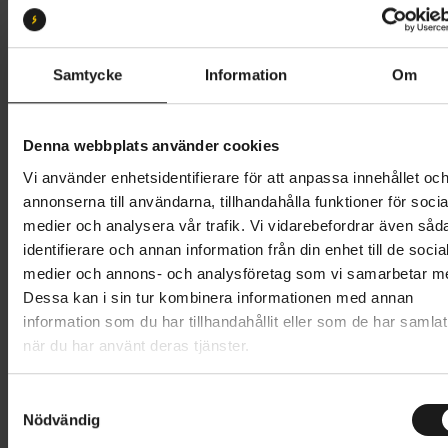
Storlek:
M
XS
S
M
L
XL
XXL
Samtycke
Information
Om
Butik och hämtningstid
Välj
Denna webbplats använder cookies
1 199 kr
Vi använder enhetsidentifierare för att anpassa innehållet oc
annonserna till användarna, tillhandahålla funktioner för socia
Lägg i varukorg
medier och analysera vår trafik. Vi vidarebefordrar även såd
identifierare och annan information från din enhet till de socia
1 års öppet köp
1 års fri service
medier och annons- och analysföretag som vi samarbetar m
Hämta i butik
Dessa kan i sin tur kombinera informationen med annan
information som du har tillhandahållit eller som de har samlat
när du har använt deras tjänster.
Produktinformation
S
Vinterhandskarna GripGrab Polaris 2 är idealiska för
Nödvändig
a
m