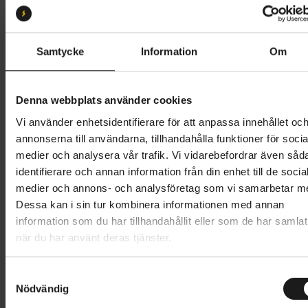
Storlek:
XL
S
M
L
XL
XXL
Samtycke
Information
Om
Butik och hämtningstid
Välj
Denna webbplats använder cookies
549 kr
Vi använder enhetsidentifierare för att anpassa innehållet oc
annonserna till användarna, tillhandahålla funktioner för socia
Lägg i varukorg
medier och analysera vår trafik. Vi vidarebefordrar även såd
identifierare och annan information från din enhet till de socia
1 års öppet köp
1 års fri service
medier och annons- och analysföretag som vi samarbetar m
Hämta i butik
Dessa kan i sin tur kombinera informationen med annan
information som du har tillhandahållit eller som de har samlat
när du har använt deras tjänster.
Produktinformation
S
GripGrab PACR InsideGrip™ Full Finger Summer
Nödvändig
a
m