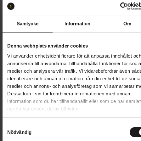
Storlek:
S
S
M
L
XL
XXL
Samtycke
Information
Om
Butik och hämtningstid
Välj
Denna webbplats använder cookies
549 kr
Vi använder enhetsidentifierare för att anpassa innehållet oc
annonserna till användarna, tillhandahålla funktioner för socia
Lägg i varukorg
medier och analysera vår trafik. Vi vidarebefordrar även såd
identifierare och annan information från din enhet till de socia
1 års öppet köp
1 års fri service
medier och annons- och analysföretag som vi samarbetar m
Hämta i butik
Dessa kan i sin tur kombinera informationen med annan
information som du har tillhandahållit eller som de har samlat
när du har använt deras tjänster.
Produktinformation
S
GripGrab PACR InsideGrip™ Full Finger Summer
Nödvändig
a
m