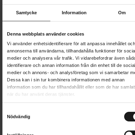
Butik och hämtningstid
Välj
Samtycke
Information
Om
1 349 kr
Denna webbplats använder cookies
Lägg i varukorg
Vi använder enhetsidentifierare för att anpassa innehållet oc
annonserna till användarna, tillhandahålla funktioner för socia
medier och analysera vår trafik. Vi vidarebefordrar även såd
1 års öppet köp
1 års fri service
identifierare och annan information från din enhet till de socia
Hämta i butik
medier och annons- och analysföretag som vi samarbetar m
Dessa kan i sin tur kombinera informationen med annan
information som du har tillhandahållit eller som de har samlat
Produktinformation
när du har använt deras tjänster.
POC M’s Cadence Jersey är en lätt cykeltröja för
S
Tekniska specifikationer
landsvägscykling, som är idealisk för träning och
Nödvändig
a
åtsittande nog för tävling. Tröjan är tillverkad av
m
Allmänt
t
återvunnen lättviktspolyester, med fuktavstötande