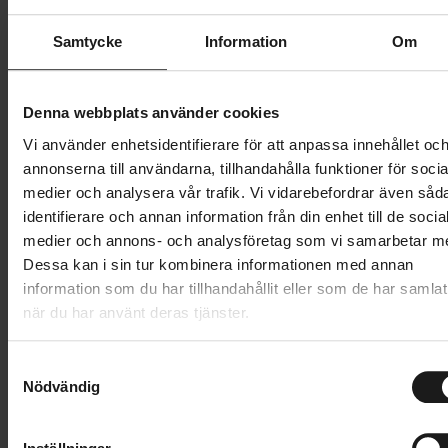
Butik och hämtningstid
Välj
Samtycke
Information
Om
1 349 kr
Denna webbplats använder cookies
Lägg i varukorg
Vi använder enhetsidentifierare för att anpassa innehållet oc
annonserna till användarna, tillhandahålla funktioner för socia
medier och analysera vår trafik. Vi vidarebefordrar även såd
1 års öppet köp
1 års fri service
identifierare och annan information från din enhet till de socia
Hämta i butik
medier och annons- och analysföretag som vi samarbetar m
Dessa kan i sin tur kombinera informationen med annan
information som du har tillhandahållit eller som de har samlat
Produktinformation
när du har använt deras tjänster.
POC M’s Cadence Jersey är en lätt cykeltröja för
S
Tekniska specifikationer
landsvägscykling, som är idealisk för träning och
Nödvändig
a
åtsittande nog för tävling. Tröjan är tillverkad av
m
Allmänt
t
återvunnen lättviktspolyester, med fuktavstötande