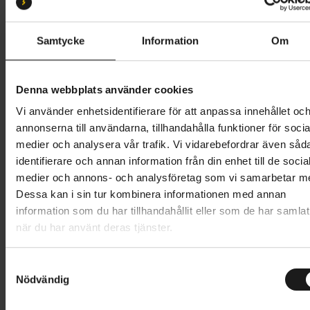
L 57-61
S 51-55
M 54-58
Samtycke
Information
Om
Butik och hämtningstid
Välj
1 599 kr
Denna webbplats använder cookies
Vi använder enhetsidentifierare för att anpassa innehållet oc
Lägg i varukorg
annonserna till användarna, tillhandahålla funktioner för socia
medier och analysera vår trafik. Vi vidarebefordrar även såd
1 års öppet köp
1 års fri service
identifierare och annan information från din enhet till de socia
Hämta i butik
medier och annons- och analysföretag som vi samarbetar m
Dessa kan i sin tur kombinera informationen med annan
information som du har tillhandahållit eller som de har samlat
när du har använt deras tjänster.
Produktinformation
S
Abus MoDrop Mips är en allsidig cykelhjälm i Abus
Nödvändig
a
Tekniska specifikationer
MTB-sortiment, som klarar av alla terränger och
m
körstilar. Hjälmen har Abus MTB-specifika