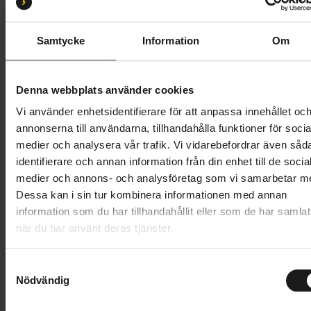
L 57-61
S 51-55
M 54-58
Samtycke
Information
Om
Butik och hämtningstid
Välj
1 599 kr
Denna webbplats använder cookies
Vi använder enhetsidentifierare för att anpassa innehållet oc
Lägg i varukorg
annonserna till användarna, tillhandahålla funktioner för socia
medier och analysera vår trafik. Vi vidarebefordrar även såd
1 års öppet köp
1 års fri service
identifierare och annan information från din enhet till de socia
Hämta i butik
medier och annons- och analysföretag som vi samarbetar m
Dessa kan i sin tur kombinera informationen med annan
information som du har tillhandahållit eller som de har samlat
när du har använt deras tjänster.
Produktinformation
S
Abus MoDrop Mips är en allsidig cykelhjälm i Abus
Nödvändig
a
Tekniska specifikationer
MTB-sortiment, som klarar av alla terränger och
m
körstilar. Hjälmen har Abus MTB-specifika