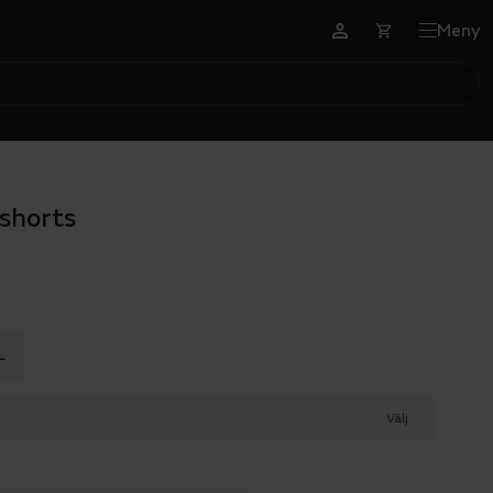
Meny
 shorts
L
Välj