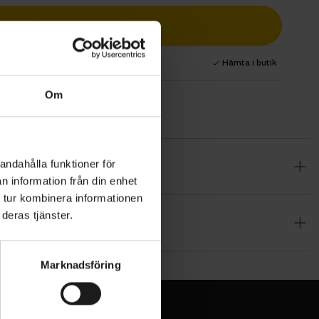
Lägg i varukorg
1 års fri service
Hämta i butik
Om
andahålla funktioner för
mönster, med
n information från din enhet
omisk
 tur kombinera informationen
skydd.
deras tjänster.
Marknadsföring