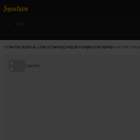
START
KLÄDER & UTRUSTNING
CYKELBYXOR
BYXOR HERR
|
|
|
|
HUNTER II ME
Jämför