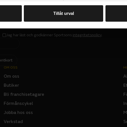
i, vattenavvisande ytbehandling
Tillåt urval
PRENUMERERA PÅ VÅRT NYHETSBREV
E
M
A
I
L
Jag har läst och godkänner Sportsons
integritetspolicy
.
I
N
P
U
T
entkort
OM OSS
H
Om oss
A
Butiker
E
Bli franchisetagare
F
Förmånscykel
I
Jobba hos oss
M
Verkstad
S