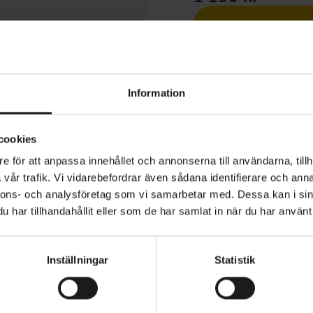
1 års öppet köp
Information
cookies
e för att anpassa innehållet och annonserna till användarna, tillh
ction Hunter Shorts II är sydda för att följa ditt rörelse
vår trafik. Vi vidarebefordrar även sådana identifierare och anna
higt material, genomtänkt knäkonstruktion och en ergon
nnons- och analysföretag som vi samarbetar med. Dessa kan i sin
hortsen är designade för att passa tillsammans med knä
har tillhandahållit eller som de har samlat in när du har använt 
bart midjeband
SÄSONG
miska linjer
Vår/sommar
Inställningar
Statistik
VARUMÄRKE
ragkedjor
Sweet Protection
icka i nät för mobilen