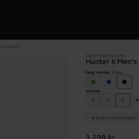
N'S SHORTS
SWEET PROTECTION
Hunter II Men's
Färg teknisk
Black
Storlek:
L
S
M
L
X
Butik och hämtningstid
1 199 kr