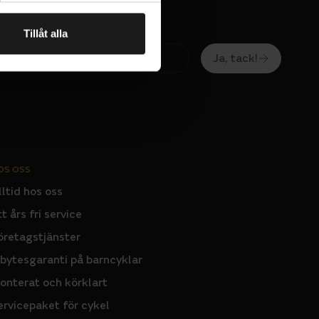
Tillåt alla
Ja, tack!
OS OSS
lltid hos oss
tt års fri service
öretagstjänster
nbytesgaranti på barncyklar
onterat och körklart
ervicepaket för cykel