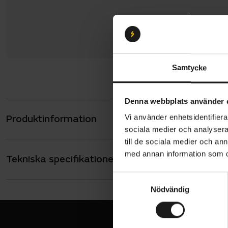
Samtycke
Denna webbplats använder 
Produktinformation
Vi använder enhetsidentifierar
Sweet Prote
sociala medier och analysera 
ett stretc
till de sociala medier och a
passform. S
med annan information som du 
Tekniska specifikationer
Allmänt
Juster
ANVÄNDARE
S
Herr
Ergono
Nödvändig
a
VADDERING
YKK-d
m
False
t
Innerf
y