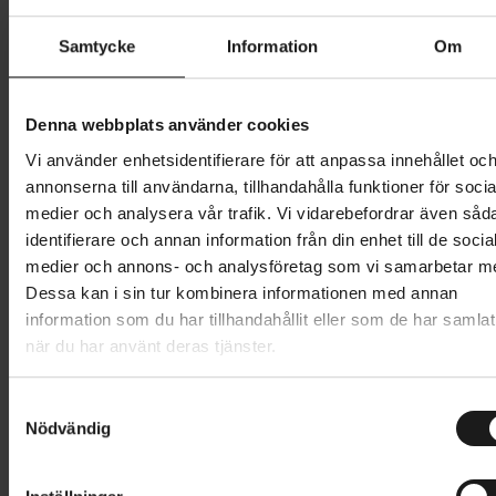
Butik och hämtningstid
Välj
Samtycke
Information
Om
1 199 kr
Denna webbplats använder cookies
Lägg i varukorg
Vi använder enhetsidentifierare för att anpassa innehållet oc
annonserna till användarna, tillhandahålla funktioner för socia
medier och analysera vår trafik. Vi vidarebefordrar även såd
1 års öppet köp
1 års fri service
identifierare och annan information från din enhet till de socia
Hämta i butik
medier och annons- och analysföretag som vi samarbetar m
Dessa kan i sin tur kombinera informationen med annan
information som du har tillhandahållit eller som de har samlat
Produktinformation
när du har använt deras tjänster.
Sweet Protection Hunter Shorts II är sydda för att
S
Tekniska specifikationer
följa ditt rörelsemönster, med ett stretchigt material,
Nödvändig
a
genomtänkt knäkonstruktion och en ergonomisk
m
Allmänt
t
passform. Shortsen är designade för att passa