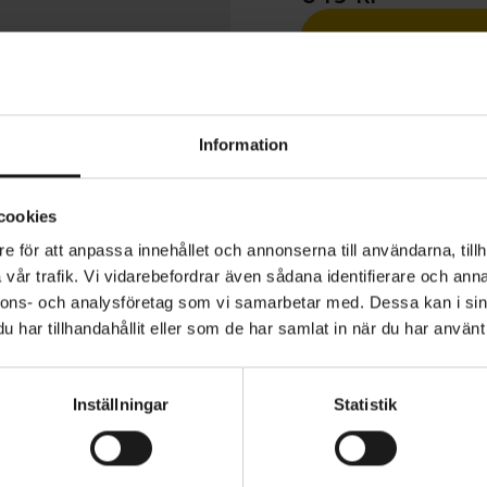
1 års öppet köp
Information
cookies
e för att anpassa innehållet och annonserna till användarna, tillh
PLR Padded Full Finger Summer Gloves är utformade för 
vår trafik. Vi vidarebefordrar även sådana identifierare och anna
ed äventyr, tuff terräng och långa resor. Med en helt vad
nnons- och analysföretag som vi samarbetar med. Dessa kan i sin
erbjuder dessa handskar överlägsen dämpning för att mi
har tillhandahållit eller som de har samlat in när du har använt 
under långa dagar i sadeln, medan den perforerade handf
säkerställer hållbarhet och optimalt luftflöde för varakt
YP
MATERIAL
60% Polyester 25% Polyamide 10
tuffaste turerna.
Inställningar
Statistik
5% Other Fibres
VARUMÄRKE
GripGrab
handskar har en ovandel i mesh för att hålla händerna s