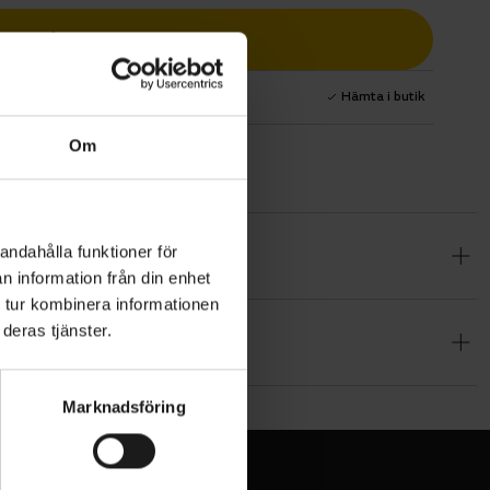
Lägg i varukorg
1 års fri service
Hämta i butik
Om
andahålla funktioner för
cyklister
n information från din enhet
derad
 tur kombinera informationen
nska
deras tjänster.
latan i
ig komfort,
% Elastane
Marknadsföring
vala under