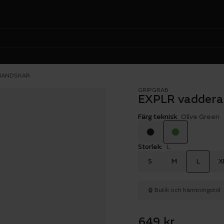
HANDSKAR
GRIPGRAB
EXPLR vadder
Färg teknisk
Olive Green
Storlek:
L
S
M
L
X
Butik och hämtningstid
649 kr