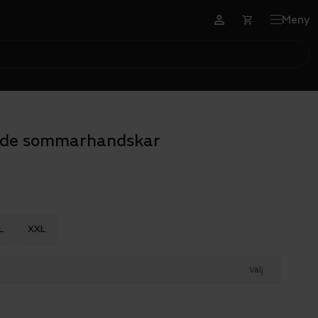
Meny
ade sommarhandskar
L
XXL
Välj