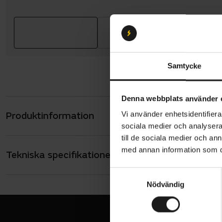
Samtycke
Denna webbplats använder 
Produktinformation
Vi använder enhetsidentifierar
GripGrab EX
sociala medier och analysera 
som trivs m
till de sociala medier och a
handflata 
med annan information som du 
Tekniska specifikationer
Allmänt
tröttheten 
mikrosuede 
HANDSKAR - T
S
Långa
även på de 
Nödvändig
a
m
SÄSONG
Vår/sommar
t
Dessa cykel
y