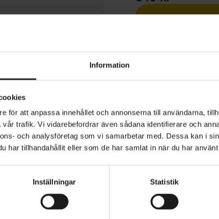
1 års öppet köp
Information
cookies
e för att anpassa innehållet och annonserna till användarna, tillh
PLR Padded Full Finger Summer Gloves är utformade för 
vår trafik. Vi vidarebefordrar även sådana identifierare och anna
ed äventyr, tuff terräng och långa resor. Med en helt vad
nnons- och analysföretag som vi samarbetar med. Dessa kan i sin
erbjuder dessa handskar överlägsen dämpning för att mi
har tillhandahållit eller som de har samlat in när du har använt 
under långa dagar i sadeln, medan den perforerade handf
säkerställer hållbarhet och optimalt luftflöde för varakt
YP
MATERIAL
60% Polyester 25% Polyamide 10
tuffaste turerna.
Inställningar
Statistik
5% Other Fibres
VARUMÄRKE
GripGrab
handskar har en ovandel i mesh för att hålla händerna s