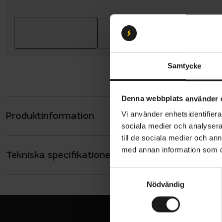
Samtycke
Denna webbplats använder 
Produktinformation
Vi använder enhetsidentifierar
GripGrab EX
sociala medier och analysera 
som trivs m
till de sociala medier och a
handflata 
med annan information som du 
Tekniska specifikationer
Allmänt
tröttheten 
mikrosuede 
HANDSKAR - T
S
Långa
även på de 
Nödvändig
a
m
SÄSONG
Vår/sommar
t
Dessa cykel
y