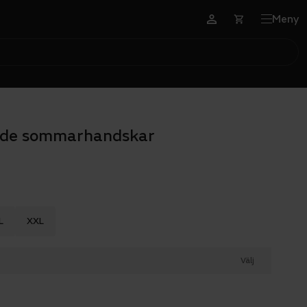
Meny
ade sommarhandskar
L
XXL
Välj