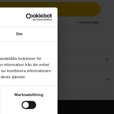
Lägg i varukorg
1 års fri service
Hämta i butik
Om
andahålla funktioner för
cyklister
n information från din enhet
derad
 tur kombinera informationen
nska
deras tjänster.
latan i
ig komfort,
% Elastane
Marknadsföring
vala under