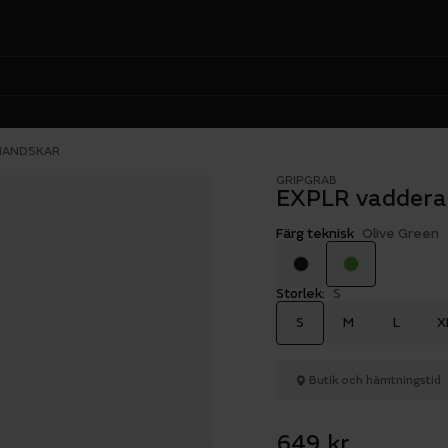
HANDSKAR
GRIPGRAB
EXPLR vadder
Färg teknisk
Olive Green
Storlek:
S
S
M
L
X
Butik och hämtningstid
649 kr