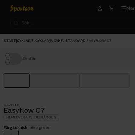
Me
START
CYKLAR
ELCYKLAR
ELCYKEL STANDARD
|
|
|
|
EASYFLOW C7
Jämför
GAZELLE
Easyflow C7
HEMLEVERANS TILLGÄNGLIG
Färg teknisk
pine green