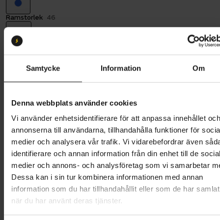
Ramstorlek
46
46
Batterikapacitet:
504
504 Wh
630 Wh
Samtycke
Information
Om
Butik och hämtningstid
Välj
Denna webbplats använder cookies
38 995 kr
Vi använder enhetsidentifierare för att anpassa innehållet oc
annonserna till användarna, tillhandahålla funktioner för socia
Lägg i varukorg
medier och analysera vår trafik. Vi vidarebefordrar även såd
identifierare och annan information från din enhet till de socia
Betala med Resurs
Läs mer
medier och annons- och analysföretag som vi samarbetar m
Dessa kan i sin tur kombinera informationen med annan
1 års öppet köp
1 års fri service
information som du har tillhandahållit eller som de har samlat
Hämta i butik
när du har använt deras tjänster.