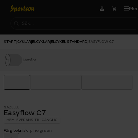
Me
START
CYKLAR
ELCYKLAR
ELCYKEL STANDARD
|
|
|
|
EASYFLOW C7
Jämför
GAZELLE
Easyflow C7
HEMLEVERANS TILLGÄNGLIG
Färg teknisk
pine green