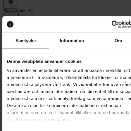
Ramstorlek
46
46
Batterikapacitet:
630
504 Wh
630 Wh
Samtycke
Information
Om
Butik och hämtningstid
Välj
Denna webbplats använder cookies
40 995 kr
Vi använder enhetsidentifierare för att anpassa innehållet oc
annonserna till användarna, tillhandahålla funktioner för socia
Lägg i varukorg
medier och analysera vår trafik. Vi vidarebefordrar även såd
identifierare och annan information från din enhet till de socia
Betala med Resurs
Läs mer
medier och annons- och analysföretag som vi samarbetar m
Dessa kan i sin tur kombinera informationen med annan
1 års öppet köp
1 års fri service
information som du har tillhandahållit eller som de har samlat
Hämta i butik
när du har använt deras tjänster.