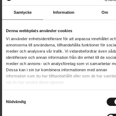
Samtycke
Information
Om
Butik och hämtningstid
Välj
199 kr
Denna webbplats använder cookies
Vi använder enhetsidentifierare för att anpassa innehållet oc
Lägg i varukorg
annonserna till användarna, tillhandahålla funktioner för socia
medier och analysera vår trafik. Vi vidarebefordrar även såd
1 års öppet köp
1 års fri service
identifierare och annan information från din enhet till de socia
Hämta i butik
medier och annons- och analysföretag som vi samarbetar m
Dessa kan i sin tur kombinera informationen med annan
information som du har tillhandahållit eller som de har samlat
Produktinformation
när du har använt deras tjänster.
Elite Custom Race X är en uppgraderad version av
S
Nödvändig
Tekniska specifikationer
a
det ikoniska Custom Race-flaskstället, nu med en
m
ännu lättare och mer hållbar konstruktion i
t