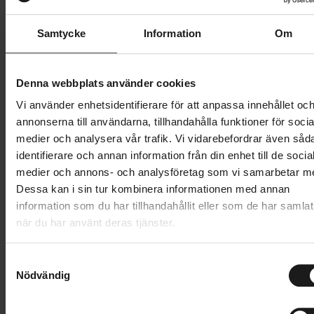
Samtycke
Information
Om
Butik och hämtningstid
Välj
199 kr
Denna webbplats använder cookies
Vi använder enhetsidentifierare för att anpassa innehållet oc
Lägg i varukorg
annonserna till användarna, tillhandahålla funktioner för socia
medier och analysera vår trafik. Vi vidarebefordrar även såd
1 års öppet köp
1 års fri service
identifierare och annan information från din enhet till de socia
Hämta i butik
medier och annons- och analysföretag som vi samarbetar m
Dessa kan i sin tur kombinera informationen med annan
information som du har tillhandahållit eller som de har samlat
Produktinformation
när du har använt deras tjänster.
Elite Custom Race X är en uppgraderad version av
S
Nödvändig
Tekniska specifikationer
a
det ikoniska Custom Race-flaskstället, nu med en
m
ännu lättare och mer hållbar konstruktion i
t