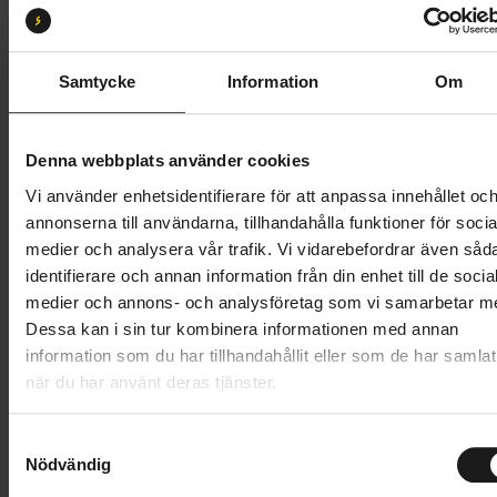
XS
S
M
ML
L
XL
Butik och hämtningstid
Välj
Samtycke
Information
Om
22 995 kr
Denna webbplats använder cookies
Lägg i varukorg
Vi använder enhetsidentifierare för att anpassa innehållet oc
annonserna till användarna, tillhandahålla funktioner för socia
Betala med Resurs
Läs mer
medier och analysera vår trafik. Vi vidarebefordrar även såd
identifierare och annan information från din enhet till de socia
1 års öppet köp
1 års fri service
medier och annons- och analysföretag som vi samarbetar m
Hämta i butik
Dessa kan i sin tur kombinera informationen med annan
information som du har tillhandahållit eller som de har samlat
när du har använt deras tjänster.
Produktinformation
S
Checkpoint ALR 5 är en gravelbike i aluminium, klart
Nödvändig
a
Tekniska specifikationer
redo för vad som helst. Den har modern Endurance-
m