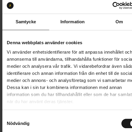
XS
S
M
ML
L
XL
Butik och hämtningstid
Välj
Samtycke
Information
Om
22 995 kr
Denna webbplats använder cookies
Lägg i varukorg
Vi använder enhetsidentifierare för att anpassa innehållet oc
annonserna till användarna, tillhandahålla funktioner för socia
Betala med Resurs
Läs mer
medier och analysera vår trafik. Vi vidarebefordrar även såd
identifierare och annan information från din enhet till de socia
1 års öppet köp
1 års fri service
medier och annons- och analysföretag som vi samarbetar m
Hämta i butik
Dessa kan i sin tur kombinera informationen med annan
information som du har tillhandahållit eller som de har samlat
när du har använt deras tjänster.
Produktinformation
S
Checkpoint ALR 5 är en gravelbike i aluminium, klart
Nödvändig
a
Tekniska specifikationer
redo för vad som helst. Den har modern Endurance-
m