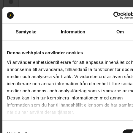
Ramstorlek
54 (168 cm - 174 cm)
49
52
54
56
58
61
Samtycke
Information
Om
Butik och hämtningstid
Välj
Denna webbplats använder cookies
41 295 kr
Vi använder enhetsidentifierare för att anpassa innehållet oc
Lägg i varukorg
annonserna till användarna, tillhandahålla funktioner för socia
medier och analysera vår trafik. Vi vidarebefordrar även såd
Betala med Resurs
Läs mer
identifierare och annan information från din enhet till de socia
medier och annons- och analysföretag som vi samarbetar m
1 års öppet köp
1 års fri service
Dessa kan i sin tur kombinera informationen med annan
Hämta i butik
information som du har tillhandahållit eller som de har samlat
när du har använt deras tjänster.
Produktinformation
S