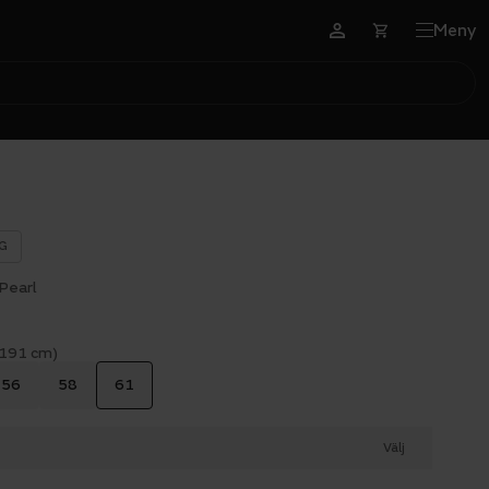
Meny
G
Pearl
 191 cm)
56
58
61
Välj