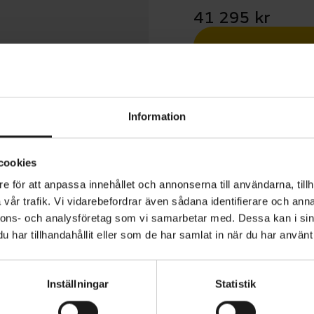
41 295 kr
Betala med R
1 års öppet köp
Information
cookies
e för att anpassa innehållet och annonserna till användarna, tillh
vår trafik. Vi vidarebefordrar även sådana identifierare och anna
 Disc är en cyclocross i kolfiber, byggd för alla typer av 
nnons- och analysföretag som vi samarbetar med. Dessa kan i sin
endariska i UCI World Cup. Den eleganta lättviktsramen i
har tillhandahållit eller som de har samlat in när du har använt 
gutslätande IsoSpeed bak och är utrustad med kompone
alla lägen.
Inställningar
Statistik
VARUMÄRKE
Trek
 en mycket lätt kolfiberram i 600 Series OCLV Carbon m