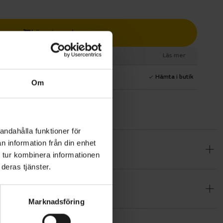
Lägg i varukorg
esurs
Läs mer
1 års fri service
Hämta i butik
Om
andahålla funktioner för
n information från din enhet
banor, även
 tur kombinera informationen
 kolfiber
deras tjänster.
nter som
Marknadsföring
ed IsoSpeed