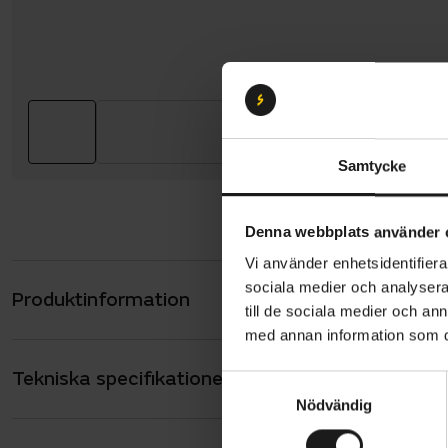
Samtycke
Denna webbplats använder 
Vi använder enhetsidentifierar
sociala medier och analysera 
Produktinformation
Trek Boone 5
till de sociala medier och a
de mest leg
med annan information som du 
har terrän
Tekniska specifikationer
Allmänt
presterar i 
S
Nödvändig
a
ANTAL VÄXLAR
12
m
Cykeln har