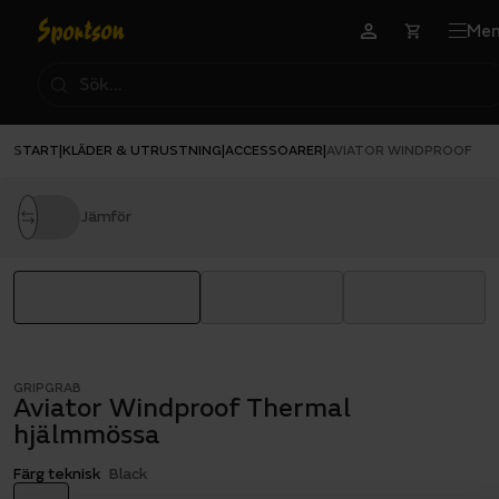
Me
START
KLÄDER & UTRUSTNING
ACCESSOARER
|
|
|
AVIATOR WINDPROOF TH
Jämför
GRIPGRAB
Aviator Windproof Thermal
hjälmmössa
Färg teknisk
Black