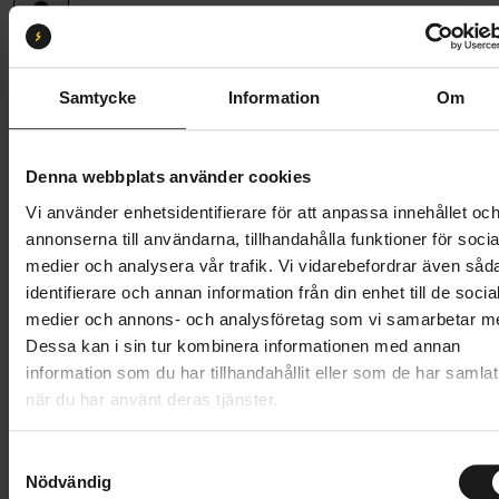
Storlek:
L
S
M
L
Samtycke
Information
Om
Butik och hämtningstid
Välj
Denna webbplats använder cookies
449 kr
Vi använder enhetsidentifierare för att anpassa innehållet oc
annonserna till användarna, tillhandahålla funktioner för socia
Lägg i varukorg
medier och analysera vår trafik. Vi vidarebefordrar även såd
identifierare och annan information från din enhet till de socia
1 års öppet köp
1 års fri service
medier och annons- och analysföretag som vi samarbetar m
Hämta i butik
Dessa kan i sin tur kombinera informationen med annan
information som du har tillhandahållit eller som de har samlat
när du har använt deras tjänster.
Produktinformation
S
Nödvändig
a
GripGrab Aviator Windproof Thermal Skull Cap är en