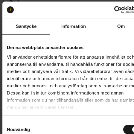
Storlek:
M
S
M
L
Samtycke
Information
Om
Butik och hämtningstid
Välj
Denna webbplats använder cookies
449 kr
Vi använder enhetsidentifierare för att anpassa innehållet oc
annonserna till användarna, tillhandahålla funktioner för socia
Lägg i varukorg
medier och analysera vår trafik. Vi vidarebefordrar även såd
identifierare och annan information från din enhet till de socia
1 års öppet köp
1 års fri service
medier och annons- och analysföretag som vi samarbetar m
Hämta i butik
Dessa kan i sin tur kombinera informationen med annan
information som du har tillhandahållit eller som de har samlat
när du har använt deras tjänster.
Produktinformation
S
Nödvändig
a
GripGrab Aviator Windproof Thermal Skull Cap är en