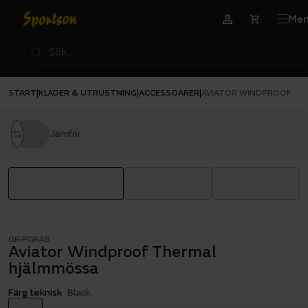
Me
START
KLÄDER & UTRUSTNING
ACCESSOARER
|
|
|
AVIATOR WINDPROOF TH
Jämför
GRIPGRAB
Aviator Windproof Thermal
hjälmmössa
Färg teknisk
Black