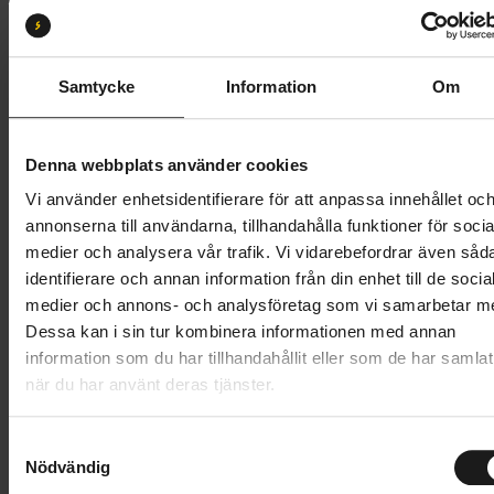
16
Butik och hämtningstid
Välj
Samtycke
Information
Om
4 995 kr
Denna webbplats använder cookies
Lägg i varukorg
Vi använder enhetsidentifierare för att anpassa innehållet oc
annonserna till användarna, tillhandahålla funktioner för socia
Betala med Resurs
Läs mer
medier och analysera vår trafik. Vi vidarebefordrar även såd
identifierare och annan information från din enhet till de socia
1 års öppet köp
1 års fri service
medier och annons- och analysföretag som vi samarbetar m
Hämta i butik
Dessa kan i sin tur kombinera informationen med annan
information som du har tillhandahållit eller som de har samlat
när du har använt deras tjänster.
Produktinformation
S
Nödvändig
ABC Débuts en lätt barncykel som förenar sportig
a