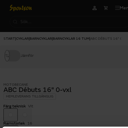
Me
START
CYKLAR
BARNCYKLAR
BARNCYKLAR 16 TUM
|
|
|
|
ABC DÉBUTS 16" 0-V
Jämför
MOTOBECANE
ABC Débuts 16" 0-vxl
HEMLEVERANS TILLGÄNGLIG
Färg teknisk
Vit
Ramstorlek
16