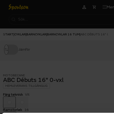
Me
START
CYKLAR
BARNCYKLAR
BARNCYKLAR 16 TUM
|
|
|
|
ABC DÉBUTS 16" 0-V
Jämför
MOTOBECANE
ABC Débuts 16" 0-vxl
HEMLEVERANS TILLGÄNGLIG
Färg teknisk
Vit
Ramstorlek
16