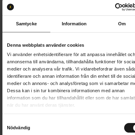
16
Butik och hämtningstid
Välj
Samtycke
Information
Om
4 995 kr
Denna webbplats använder cookies
Lägg i varukorg
Vi använder enhetsidentifierare för att anpassa innehållet oc
annonserna till användarna, tillhandahålla funktioner för socia
Betala med Resurs
Läs mer
medier och analysera vår trafik. Vi vidarebefordrar även såd
identifierare och annan information från din enhet till de socia
1 års öppet köp
1 års fri service
medier och annons- och analysföretag som vi samarbetar m
Hämta i butik
Dessa kan i sin tur kombinera informationen med annan
information som du har tillhandahållit eller som de har samlat
när du har använt deras tjänster.
Produktinformation
S
Nödvändig
ABC Débuts en lätt barncykel som förenar sportig
a