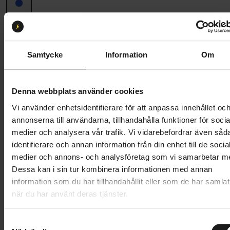
Ramstorlek
58
58
61
Samtycke
Information
Om
Butik och hämtningstid
Välj
Denna webbplats använder cookies
53 995 kr
Vi använder enhetsidentifierare för att anpassa innehållet oc
Lägg i varukorg
annonserna till användarna, tillhandahålla funktioner för socia
medier och analysera vår trafik. Vi vidarebefordrar även såd
Betala med Resurs
Läs mer
identifierare och annan information från din enhet till de socia
medier och annons- och analysföretag som vi samarbetar m
1 års öppet köp
1 års fri service
Dessa kan i sin tur kombinera informationen med annan
Hämta i butik
information som du har tillhandahållit eller som de har samlat
när du har använt deras tjänster.
Produktinformation
S