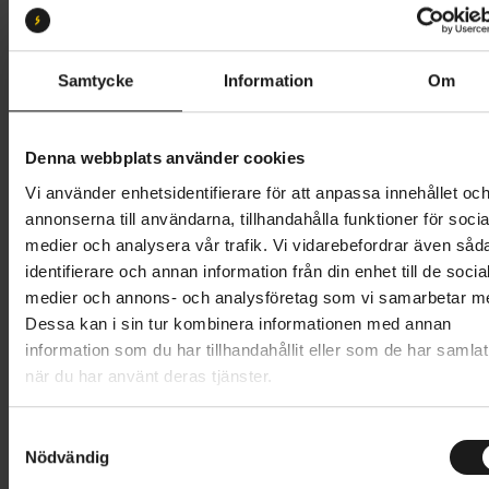
M
L
Butik och hämtningstid
Välj
Samtycke
Information
Om
89 995 kr
Denna webbplats använder cookies
Lägg i varukorg
Vi använder enhetsidentifierare för att anpassa innehållet oc
annonserna till användarna, tillhandahålla funktioner för socia
Betala med Resurs
Läs mer
medier och analysera vår trafik. Vi vidarebefordrar även såd
identifierare och annan information från din enhet till de socia
1 års öppet köp
1 års fri service
medier och annons- och analysföretag som vi samarbetar m
Hämta i butik
Dessa kan i sin tur kombinera informationen med annan
information som du har tillhandahållit eller som de har samlat
när du har använt deras tjänster.
Produktinformation
S
Scott Solace Gravel 20 är en mångsidig elassisterad
Nödvändig
a
Tekniska specifikationer
gravelcykel som är byggd för allt från snabba
m