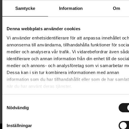
Samtycke
Information
Om
5 995 kr
Lägg i varukorg
Denna webbplats använder cookies
Betala med Resurs
Läs mer
Vi använder enhetsidentifierare för att anpassa innehållet oc
annonserna till användarna, tillhandahålla funktioner för socia
1 års öppet köp
1 års fri service
medier och analysera vår trafik. Vi vidarebefordrar även såd
Hämta i butik
identifierare och annan information från din enhet till de socia
medier och annons- och analysföretag som vi samarbetar m
Dessa kan i sin tur kombinera informationen med annan
information som du har tillhandahållit eller som de har samlat
Produktinformation
när du har använt deras tjänster.
Lill-Karin 20 tum barncykel är en liten version av
S
Tekniska specifikationer
Monarks populära cykelklassiker, Karin. Här har
Nödvändig
a
Monarks designers gjort sitt yttersta att mixa
m
Allmänt
orginalets tidlösa design med nya, lättare material
t
Inställningar
och komponenter som skapar en trygg och säker