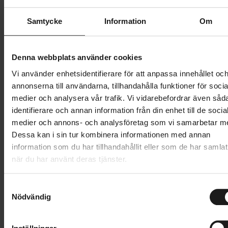
Butik och hämtningstid
Välj
Samtycke
Information
Om
649 kr
Denna webbplats använder cookies
Lägg i varukorg
Vi använder enhetsidentifierare för att anpassa innehållet oc
annonserna till användarna, tillhandahålla funktioner för socia
medier och analysera vår trafik. Vi vidarebefordrar även såd
1 års öppet köp
1 års fri service
identifierare och annan information från din enhet till de socia
Hämta i butik
medier och annons- och analysföretag som vi samarbetar m
Dessa kan i sin tur kombinera informationen med annan
information som du har tillhandahållit eller som de har samlat
Produktinformation
när du har använt deras tjänster.
POC W’s Reform Enduro Light Tee är en lätt och
S
Tekniska specifikationer
snabbtorkande t-shirt som är perfekt för varmare
Nödvändig
a
väder. Tröjan har en avslappnad passform och är
m
Allmänt
t
skuren för att passa tillsammans med armbågsskydd