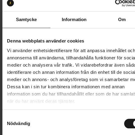
Butik och hämtningstid
Välj
Samtycke
Information
Om
3 749 kr
Denna webbplats använder cookies
Lägg i varukorg
Vi använder enhetsidentifierare för att anpassa innehållet oc
annonserna till användarna, tillhandahålla funktioner för socia
Betala med Resurs
Läs mer
medier och analysera vår trafik. Vi vidarebefordrar även såd
identifierare och annan information från din enhet till de socia
1 års öppet köp
1 års fri service
medier och annons- och analysföretag som vi samarbetar m
Hämta i butik
Dessa kan i sin tur kombinera informationen med annan
information som du har tillhandahållit eller som de har samlat
när du har använt deras tjänster.
Produktinformation
S
Pro Vibe Carbon är en optimerad styrstam i kolfiber,
Nödvändig
a
Tekniska specifikationer
utvecklad för att komplettera Pro Vibe cockpit.
m