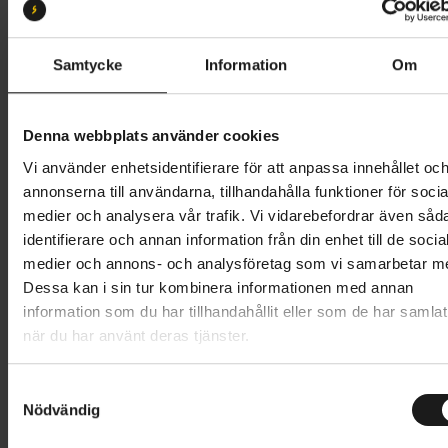
Butik och hämtningstid
Välj
Samtycke
Information
Om
3 749 kr
Denna webbplats använder cookies
Lägg i varukorg
Vi använder enhetsidentifierare för att anpassa innehållet oc
annonserna till användarna, tillhandahålla funktioner för socia
Betala med Resurs
Läs mer
medier och analysera vår trafik. Vi vidarebefordrar även såd
identifierare och annan information från din enhet till de socia
1 års öppet köp
1 års fri service
medier och annons- och analysföretag som vi samarbetar m
Hämta i butik
Dessa kan i sin tur kombinera informationen med annan
information som du har tillhandahållit eller som de har samlat
när du har använt deras tjänster.
Produktinformation
S
Pro Vibe Carbon är en optimerad styrstam i kolfiber,
Nödvändig
a
Tekniska specifikationer
utvecklad för att komplettera Pro Vibe cockpit.
m