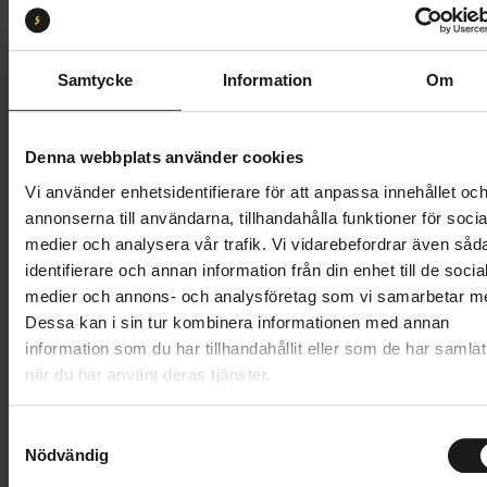
L
Butik och hämtningstid
Välj
Samtycke
Information
Om
32 995 kr
Denna webbplats använder cookies
Lägg i varukorg
Vi använder enhetsidentifierare för att anpassa innehållet oc
annonserna till användarna, tillhandahålla funktioner för socia
Betala med Resurs
Läs mer
medier och analysera vår trafik. Vi vidarebefordrar även såd
identifierare och annan information från din enhet till de socia
1 års öppet köp
1 års fri service
medier och annons- och analysföretag som vi samarbetar m
Hämta i butik
Dessa kan i sin tur kombinera informationen med annan
information som du har tillhandahållit eller som de har samlat
när du har använt deras tjänster.
Produktinformation
S
Trek Verve+ 2 Lowstep Gen 3 är en el-hybridcykel
Nödvändig
a
Tekniska specifikationer
som ger pendling och vardagsrundor extra kraft med
m