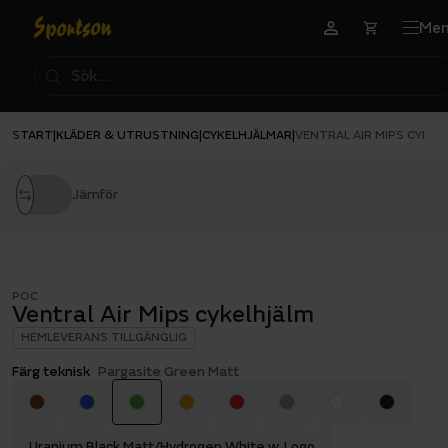
Me
START
KLÄDER & UTRUSTNING
CYKELHJÄLMAR
|
|
|
VENTRAL AIR MIPS CYKEL
Jämför
POC
Ventral Air Mips cykelhjälm
HEMLEVERANS TILLGÄNGLIG
Färg teknisk
Pargasite Green Matt
Uranium Black Matt/Hydrogen White w. Logo