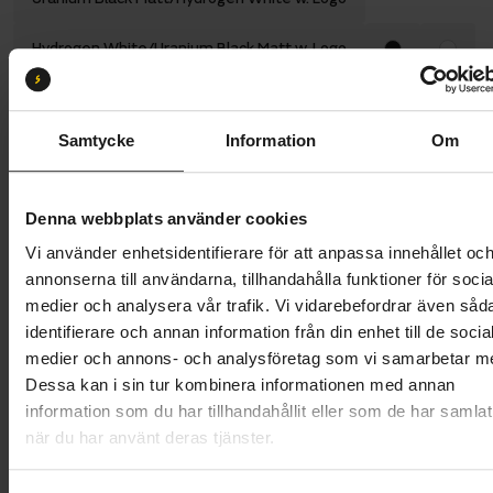
Hydrogen White/Uranium Black Matt w. Logo
Storlek:
M 54-59
L 56-61
M 54-59
S 50-56
Samtycke
Information
Om
Butik och hämtningstid
Välj
Denna webbplats använder cookies
2 899 kr
Vi använder enhetsidentifierare för att anpassa innehållet oc
annonserna till användarna, tillhandahålla funktioner för socia
Lägg i varukorg
medier och analysera vår trafik. Vi vidarebefordrar även såd
identifierare och annan information från din enhet till de socia
Betala med Resurs
Läs mer
medier och annons- och analysföretag som vi samarbetar m
Dessa kan i sin tur kombinera informationen med annan
1 års öppet köp
1 års fri service
information som du har tillhandahållit eller som de har samlat
Hämta i butik
när du har använt deras tjänster.