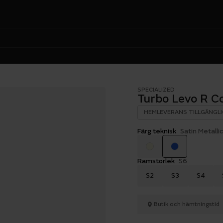
SPECIALIZED
Turbo Levo R C
HEMLEVERANS TILLGÄNGLI
Färg teknisk
Satin Metalli
Ramstorlek
S6
S2
S3
S4
Butik och hämtningstid