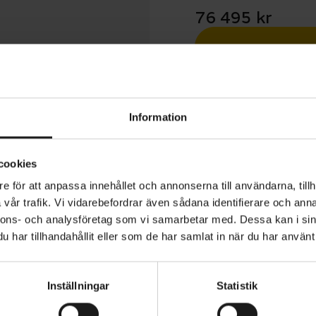
76 495 kr
Betala med R
1 års öppet köp
Information
cookies
e för att anpassa innehållet och annonserna till användarna, tillh
vår trafik. Vi vidarebefordrar även sådana identifierare och anna
d Levo R är en el-MTB som kombinerar kraften hos en en
nnons- och analysföretag som vi samarbetar med. Dessa kan i sin
 smidigheten hos en betydligt lättare stigcykel. Den är 
har tillhandahållit eller som de har samlat in när du har använt 
er som vill ha maximal elassistans utan att kompromissa
och kontroll. Med ett specialanpassat chassi, kortare fjäd
Inställningar
Statistik
är upp till två kilo lägre än Levo 4 bjuder Levo R på en sna
VARUMÄRKE
Specialized
körupplevelse. Resultatet är en cykel som älskar snabba