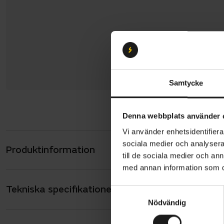
Samtycke
Denna webbplats använder 
Vi använder enhetsidentifierar
sociala medier och analysera 
Produktinformation
Specialize
till de sociala medier och a
känslan och
med annan information som du 
för cyklist
Tekniska specifikationer
Allmänt
lekfullhet 
S
Nödvändig
a
en vikt som 
ANTAL VÄXLAR
12
m
och direkt 