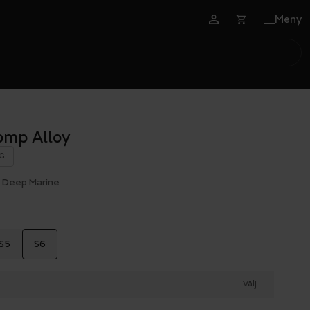
Meny
omp Alloy
G
c Deep Marine
S5
S6
Välj