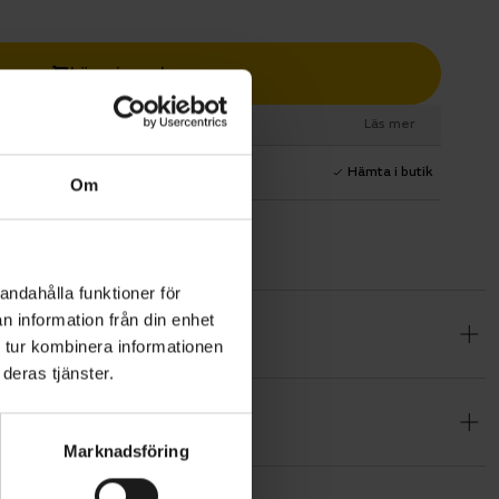
Lägg i varukorg
esurs
Läs mer
1 års fri service
Hämta i butik
Om
andahålla funktioner för
n information från din enhet
duro med
 tur kombinera informationen
utvecklad
deras tjänster.
 med
ringsväg och
Marknadsföring
bb, livlig