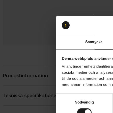
Samtycke
Denna webbplats använder 
Vi använder enhetsidentifierar
sociala medier och analysera 
Produktinformation
Specialized
till de sociala medier och a
assistans m
med annan information som du 
räcker för 
Tekniska specifikationer
Allmänt
vridmoment
S
Nödvändig
a
upp till cir
ANTAL VÄXLAR
12
m