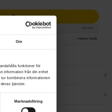
Lägg i varukorg
esurs
Läs mer
1 års fri service
Hämta i butik
Om
andahålla funktioner för
n information från din enhet
raftfull
 tur kombinera informationen
dd som
deras tjänster.
 har ett
ckvidd på
Marknadsföring