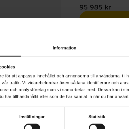
95 985 kr
Betala med R
1 års öppet köp
Information
cookies
e för att anpassa innehållet och annonserna till användarna, tillh
vår trafik. Vi vidarebefordrar även sådana identifierare och anna
 Turbo Levo 4 är en avancerad el-mountainbike som ger k
nnons- och analysföretag som vi samarbetar med. Dessa kan i sin
ed naturlig känsla, bra grepp och kontroll och en räckvi
har tillhandahållit eller som de har samlat in när du har använt 
alla dina äventyr bortom asfalten. Specialized 3.1-motorn
 på 101 Nm, ett integrerat batteri på 840 Wh och en rä
Inställningar
Statistik
ka 5,5 timme.
VARUMÄRKE
Specialized