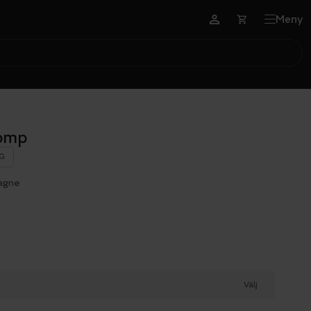
Meny
Comp
G
agne
Välj