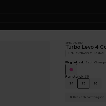
SPECIALIZED
Turbo Levo 4 
HEMLEVERANS TILLGÄNGLI
Färg teknisk
Satin Champ
Ramstorlek
S5
S4
S5
S6
Butik och hämtningstid