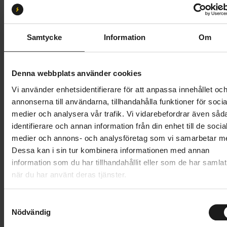
49
52
54
56
58
61
Butik och hämtningstid
Välj
Samtycke
Information
Om
53 995 kr
Denna webbplats använder cookies
Lägg i varukorg
Vi använder enhetsidentifierare för att anpassa innehållet oc
annonserna till användarna, tillhandahålla funktioner för socia
Betala med Resurs
Läs mer
medier och analysera vår trafik. Vi vidarebefordrar även såd
identifierare och annan information från din enhet till de socia
1 års öppet köp
1 års fri service
medier och annons- och analysföretag som vi samarbetar m
Hämta i butik
Dessa kan i sin tur kombinera informationen med annan
information som du har tillhandahållit eller som de har samlat
när du har använt deras tjänster.
Produktinformation
S
Specialized Turbo Creo 2 Comp E5är en lätt, smidig
Nödvändig
a
Tekniska specifikationer
och kapabel el-racer med kraft att platta ut
m