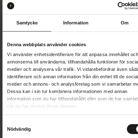
S
M
L
Butik och hämtningstid
Välj
Samtycke
Information
Om
60 995 kr
Denna webbplats använder cookies
Lägg i varukorg
Vi använder enhetsidentifierare för att anpassa innehållet oc
annonserna till användarna, tillhandahålla funktioner för socia
Betala med Resurs
Läs mer
medier och analysera vår trafik. Vi vidarebefordrar även såd
identifierare och annan information från din enhet till de socia
1 års öppet köp
1 års fri service
medier och annons- och analysföretag som vi samarbetar m
Hämta i butik
Dessa kan i sin tur kombinera informationen med annan
information som du har tillhandahållit eller som de har samlat
när du har använt deras tjänster.
Produktinformation
S
Specialized Como är en bekväm och kraftfull elcykel
Nödvändig
a
Tekniska specifikationer
med upprätt körställning och stilren design. Den är
m