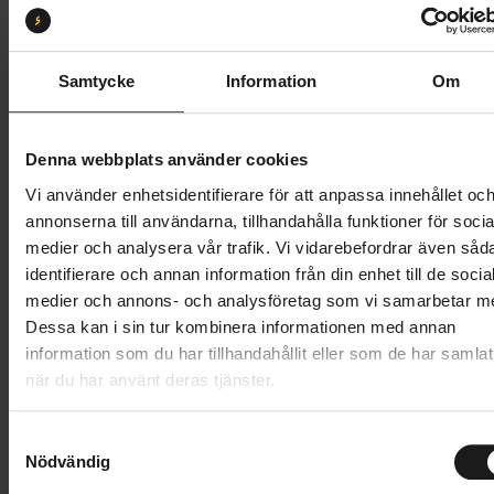
S
M
L
Butik och hämtningstid
Välj
Samtycke
Information
Om
60 995 kr
Denna webbplats använder cookies
Lägg i varukorg
Vi använder enhetsidentifierare för att anpassa innehållet oc
annonserna till användarna, tillhandahålla funktioner för socia
Betala med Resurs
Läs mer
medier och analysera vår trafik. Vi vidarebefordrar även såd
identifierare och annan information från din enhet till de socia
1 års öppet köp
1 års fri service
medier och annons- och analysföretag som vi samarbetar m
Hämta i butik
Dessa kan i sin tur kombinera informationen med annan
information som du har tillhandahållit eller som de har samlat
när du har använt deras tjänster.
Produktinformation
S
Specialized Como är en bekväm och kraftfull elcykel
Nödvändig
a
Tekniska specifikationer
med upprätt körställning och stilren design. Den är
m