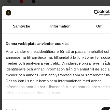
Ramstorlek
M (165 cm - 191 cm)
M
Samtycke
Information
Om
Butik och hämtningstid
Välj
Denna webbplats använder cookies
34 295 kr
Vi använder enhetsidentifierare för att anpassa innehållet oc
Lägg i varukorg
annonserna till användarna, tillhandahålla funktioner för socia
medier och analysera vår trafik. Vi vidarebefordrar även såd
Betala med Resurs
Läs mer
identifierare och annan information från din enhet till de socia
medier och annons- och analysföretag som vi samarbetar m
1 års öppet köp
1 års fri service
Dessa kan i sin tur kombinera informationen med annan
Hämta i butik
information som du har tillhandahållit eller som de har samlat
när du har använt deras tjänster.
Produktinformation
S