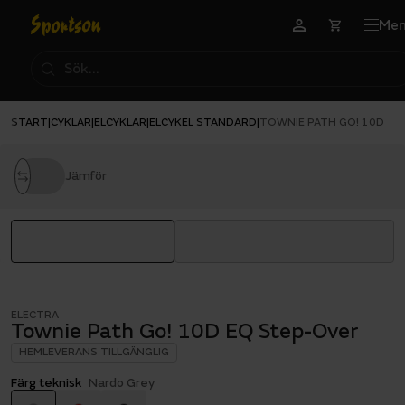
Me
START
CYKLAR
ELCYKLAR
ELCYKEL STANDARD
|
|
|
|
TOWNIE PATH GO! 10D EQ
Jämför
ELECTRA
Townie Path Go! 10D EQ Step-Over
HEMLEVERANS TILLGÄNGLIG
Färg teknisk
Nardo Grey