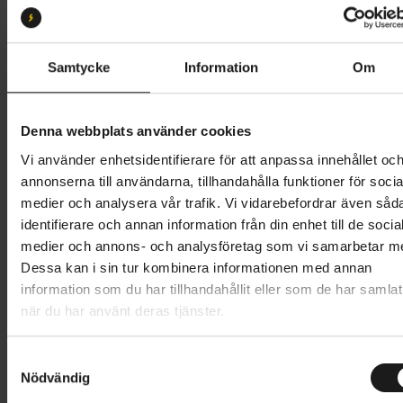
Storlek:
L
S
M
L
Samtycke
Information
Om
Butik och hämtningstid
Välj
Denna webbplats använder cookies
399 kr
Vi använder enhetsidentifierare för att anpassa innehållet oc
annonserna till användarna, tillhandahålla funktioner för socia
Lägg i varukorg
medier och analysera vår trafik. Vi vidarebefordrar även såd
identifierare och annan information från din enhet till de socia
1 års öppet köp
1 års fri service
medier och annons- och analysföretag som vi samarbetar m
Hämta i butik
Dessa kan i sin tur kombinera informationen med annan
information som du har tillhandahållit eller som de har samlat
när du har använt deras tjänster.
Produktinformation
S
GripGrab Thermo är en mjuk, lätt och isolerande
Nödvändig
a
m