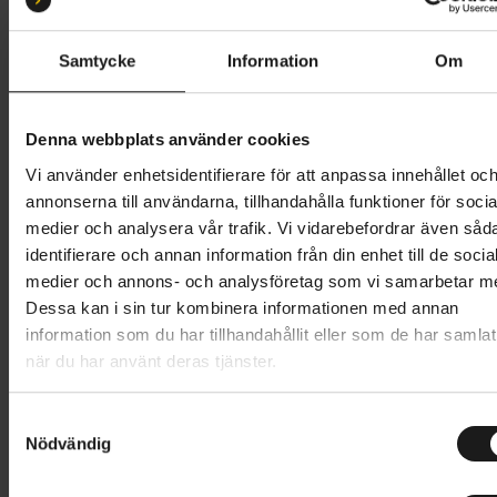
Samtycke
Information
Om
Butik och hämtningstid
Välj
1 099 kr
Denna webbplats använder cookies
Vi använder enhetsidentifierare för att anpassa innehållet oc
Lägg i varukorg
annonserna till användarna, tillhandahålla funktioner för socia
medier och analysera vår trafik. Vi vidarebefordrar även såd
1 års öppet köp
1 års fri service
identifierare och annan information från din enhet till de socia
Hämta i butik
medier och annons- och analysföretag som vi samarbetar m
Dessa kan i sin tur kombinera informationen med annan
information som du har tillhandahållit eller som de har samlat
när du har använt deras tjänster.
Produktinformation
S
Solglasögonen Tachi har ärvt många av de bästa och
Nödvändig
a
Tekniska specifikationer
mest exklusiva funktionerna från Sweet Protections
m
Sport Performance-solglasögon, men har ett mer